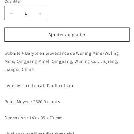
Quantité
Réduire
Augmenter
la
la
quantité
quantité
de
de
Ajouter au panier
Stibnite
Stibnite
+
+
Stibnite + Baryte en provenance de Wuning Mine (Wuling
Baryte.
Baryte.
2680.0
2680.0
Mine; Qingjiang Mine), Qingjiang, Wuning Co., Jiujiang,
carats.
carats.
Jiangxi, Chine.
En
En
provenance
provenance
de
de
Livré avec certificat d'authenticité
Wuning
Wuning
Mine,
Mine,
Poids Moyen : 2680.0 carats
Qingjiang,
Qingjiang,
Wuning
Wuning
Co.,
Co.,
Dimension : 140 x 95 x 70 mm
Jiujiang,
Jiujiang,
Jiangxi,
Jiangxi,
Livré avec certificat d'authenticité.