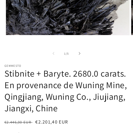
Ouvrir
O
le
l
média
m
1
2
de
1
/
5
dans
d
une
u
fenêtre
f
GEMMESTO
modale
m
Stibnite + Baryte. 2680.0 carats.
En provenance de Wuning Mine,
Qingjiang, Wuning Co., Jiujiang,
Jiangxi, Chine
Prix
Prix
€2.201,40 EUR
€2.446,00 EUR
habituel
soldé