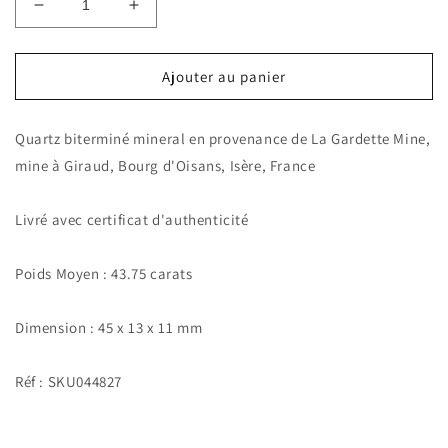
Réduire
Augmenter
la
la
quantité
quantité
de
de
Ajouter au panier
Quartz
Quartz
mineral
mineral
Quartz biterminé mineral en provenance de La Gardette Mine,
biterminé.
biterminé.
43.75
43.75
mine à Giraud, Bourg d'Oisans, Isère, France
carats.
carats.
La
La
Livré avec certificat d'authenticité
Gardette
Gardette
Mine,
Mine,
Bourg
Bourg
Poids Moyen : 43.75 carats
d&#39;Oisans,
d&#39;Oisans,
Isère,
Isère,
Dimension : 45 x 13 x 11 mm
France
France
Réf : SKU044827