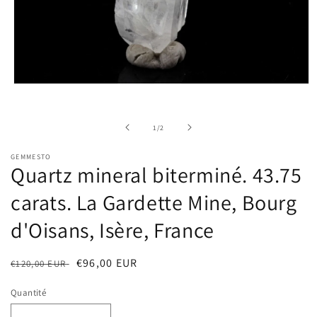
Ouvrir
le
média
1
de
1
/
2
dans
une
fenêtre
GEMMESTO
modale
Quartz mineral biterminé. 43.75
carats. La Gardette Mine, Bourg
d'Oisans, Isère, France
Prix
Prix
€96,00 EUR
€120,00 EUR
habituel
soldé
Quantité