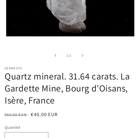
Ouvrir
le
média
1
de
1
/
2
dans
une
fenêtre
GEMMESTO
modale
Quartz mineral. 31.64 carats. La
Gardette Mine, Bourg d'Oisans,
Isère, France
Prix
Prix
€40,00 EUR
€50,00 EUR
habituel
soldé
Quantité