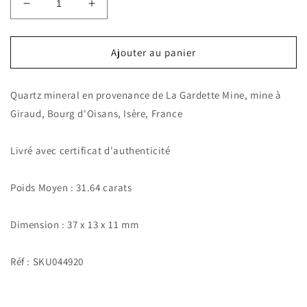
Réduire
Augmenter
la
la
quantité
quantité
de
de
Ajouter au panier
Quartz
Quartz
mineral.
mineral.
Quartz mineral en provenance de La Gardette Mine, mine à
31.64
31.64
carats.
carats.
Giraud, Bourg d'Oisans, Isère, France
La
La
Gardette
Gardette
Livré avec certificat d'authenticité
Mine,
Mine,
Bourg
Bourg
d&#39;Oisans,
d&#39;Oisans,
Poids Moyen : 31.64 carats
Isère,
Isère,
France
France
Dimension : 37 x 13 x 11 mm
Réf : SKU044920