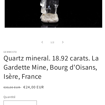
Ouvrir
le
média
1
de
1
/
2
dans
une
fenêtre
GEMMESTO
modale
Quartz mineral. 18.92 carats. La
Gardette Mine, Bourg d'Oisans,
Isère, France
Prix
Prix
€24,00 EUR
€30,00 EUR
habituel
soldé
Quantité