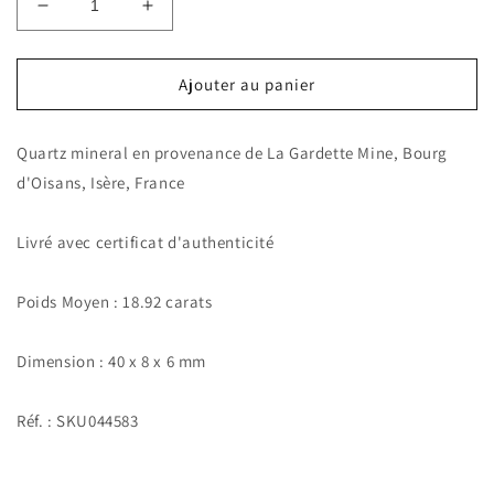
Réduire
Augmenter
la
la
quantité
quantité
de
de
Ajouter au panier
Quartz
Quartz
mineral.
mineral.
Quartz mineral en provenance de La Gardette Mine, Bourg
18.92
18.92
carats.
carats.
d'Oisans, Isère, France
La
La
Gardette
Gardette
Livré avec certificat d'authenticité
Mine,
Mine,
Bourg
Bourg
d&#39;Oisans,
d&#39;Oisans,
Poids Moyen : 18.92 carats
Isère,
Isère,
France
France
Dimension : 40 x 8 x 6 mm
Réf. : SKU044583