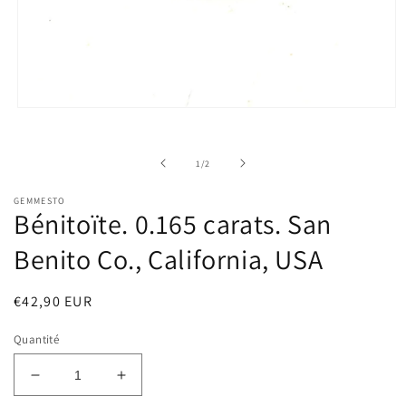
Ouvrir
le
média
1
de
1
/
2
dans
une
fenêtre
GEMMESTO
modale
Bénitoïte. 0.165 carats. San
Benito Co., California, USA
Prix
€42,90 EUR
habituel
Quantité
Réduire
Augmenter
la
la