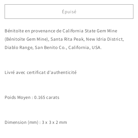
quantité
quantité
de
de
Épuisé
Bénitoïte.
Bénitoïte.
0.165
0.165
Bénitoïte en provenance de California State Gem Mine
carats.
carats.
San
San
(Bénitoïte Gem Mine), Santa Rita Peak, New Idria District,
Benito
Benito
Diablo Range, San Benito Co., California, USA.
Co.,
Co.,
California,
California,
USA
USA
Livré avec certificat d'authenticité
Poids Moyen : 0.165 carats
Dimension (mm) : 3 x 3 x 2 mm