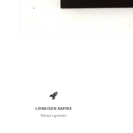
Ouvrir
le
média
1
dans
une
fenêtre
modale
LIVRAISON RAPIDE
Retours gratuits