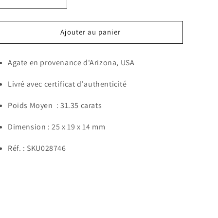
Réduire
Augmenter
la
la
quantité
quantité
de
de
Ajouter au panier
Agate
Agate
en
en
Agate en provenance d'Arizona, USA
provenance
provenance
d&#39;Arizona,
d&#39;Arizona,
USA
USA
Livré avec certificat d'authenticité
Poids Moyen :
31.35
carats
Dimension :
25 x 19 x 14
mm
Réf. :
SKU028746