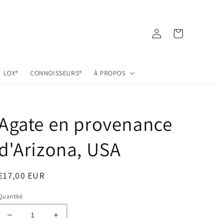
Connexion
Panier
LOX®
CONNOISSEURS®
À PROPOS
Agate en provenance
d'Arizona, USA
Prix
€17,00 EUR
habituel
Quantité