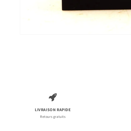
Ouvrir
le
média
1
dans
une
fenêtre
modale
LIVRAISON RAPIDE
Retours gratuits