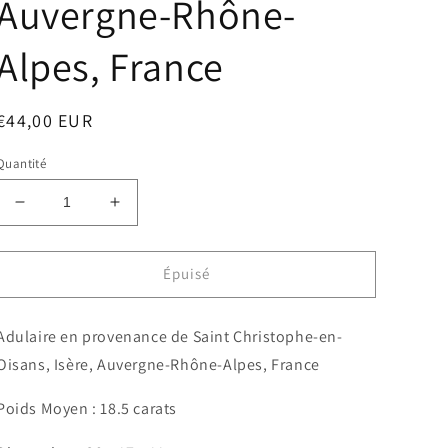
Auvergne-Rhône-
Alpes, France
Prix
€44,00 EUR
habituel
Quantité
Réduire
Augmenter
la
la
quantité
quantité
de
de
Épuisé
Adulaire
Adulaire
en
en
Adulaire en provenance de Saint Christophe-en-
provenance
provenance
de
de
Oisans, Isère, Auvergne-Rhône-Alpes, France
Saint
Saint
Christophe-
Christophe-
Poids Moyen : 18.5 carats
en-
en-
Oisans,
Oisans,