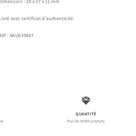
Dimension : 20 x 17 x 11 mm
Isère,
Isère,
Auvergne-
Auvergne-
Rhône-
Rhône-
Livré avec certificat d'authenticité.
Alpes,
Alpes,
France
France
Réf : SKU039867
QUANTITÉ
rsé
Plus de 20000 produits